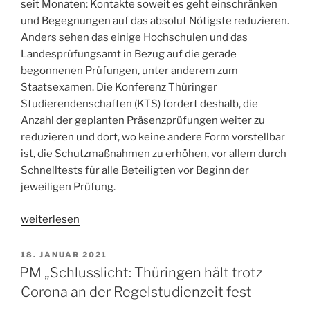
seit Monaten: Kontakte soweit es geht einschränken
und Begegnungen auf das absolut Nötigste reduzieren.
Anders sehen das einige Hochschulen und das
Landesprüfungsamt in Bezug auf die gerade
begonnenen Prüfungen, unter anderem zum
Staatsexamen. Die Konferenz Thüringer
Studierendenschaften (KTS) fordert deshalb, die
Anzahl der geplanten Präsenzprüfungen weiter zu
reduzieren und dort, wo keine andere Form vorstellbar
ist, die Schutzmaßnahmen zu erhöhen, vor allem durch
Schnelltests für alle Beteiligten vor Beginn der
jeweiligen Prüfung.
„PM:
weiterlesen
Über
80
VERÖFFENTLICHT
18. JANUAR 2021
AM
Personen
PM „Schlusslicht: Thüringen hält trotz
stundenlang
Corona an der Regelstudienzeit fest
in