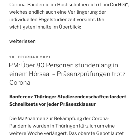
Corona-Pandemie im Hochschulbereich (ThürCorHG)“,
welches endlich auch eine Verlängerung der
individuellen Regelstudienzeit vorsieht. Die
wichtigsten Inhalte im Überblick:
„Verlängerung
weiterlesen
der
Regelstudienzeit
VERÖFFENTLICHT
10. FEBRUAR 2021
AM
endlich
PM: Über 80 Personen stundenlang in
auch
einem Hörsaal – Präsenzprüfungen trotz
in
Corona
Thüringen
beschlossen!“
Konferenz Thüringer Studierendenschaften fordert
Schnelltests vor jeder Präsenzklausur
Die Maßnahmen zur Bekämpfung der Corona-
Pandemie wurden in Thüringen kürzlich um eine
weitere Woche verlängert. Das oberste Gebot lautet