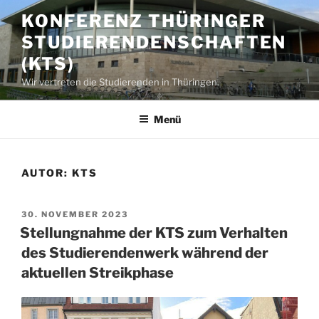
Zum
KONFERENZ THÜRINGER
Inhalt
STUDIERENDENSCHAFTEN
springen
(KTS)
Wir vertreten die Studierenden in Thüringen.
Menü
AUTOR:
KTS
VERÖFFENTLICHT
30. NOVEMBER 2023
AM
Stellungnahme der KTS zum Verhalten
des Studierendenwerk während der
aktuellen Streikphase