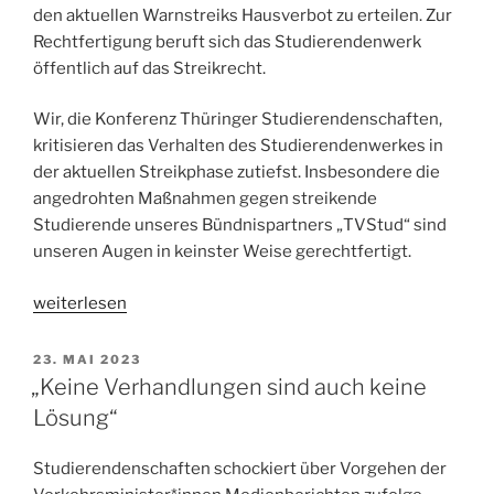
den aktuellen Warnstreiks Hausverbot zu erteilen. Zur
Rechtfertigung beruft sich das Studierendenwerk
öffentlich auf das Streikrecht.
Wir, die Konferenz Thüringer Studierendenschaften,
kritisieren das Verhalten des Studierendenwerkes in
der aktuellen Streikphase zutiefst. Insbesondere die
angedrohten Maßnahmen gegen streikende
Studierende unseres Bündnispartners „TVStud“ sind
unseren Augen in keinster Weise gerechtfertigt.
„
Stellungnahme
weiterlesen
der
KTS
VERÖFFENTLICHT
23. MAI 2023
AM
zum
„Keine Verhandlungen sind auch keine
Verhalten
Lösung“
des
Studierendenwerk
Studierendenschaften schockiert über Vorgehen der
während