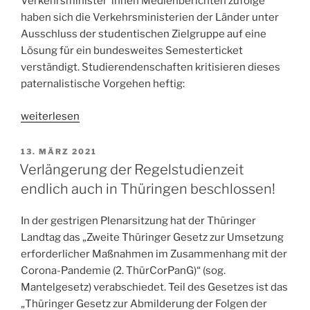
Verkehrsminister*innen Medienberichten zufolge
der
haben sich die Verkehrsministerien der Länder unter
aktuellen
Ausschluss der studentischen Zielgruppe auf eine
Streikphase
“
Lösung für ein bundesweites Semesterticket
verständigt. Studierendenschaften kritisieren dieses
paternalistische Vorgehen heftig:
„„Keine
weiterlesen
Verhandlungen
sind
VERÖFFENTLICHT
13. MÄRZ 2021
AM
auch
Verlängerung der Regelstudienzeit
keine
endlich auch in Thüringen beschlossen!
Lösung““
In der gestrigen Plenarsitzung hat der Thüringer
Landtag das „Zweite Thüringer Gesetz zur Umsetzung
erforderlicher Maßnahmen im Zusammenhang mit der
Corona-Pandemie (2. ThürCorPanG)“ (sog.
Mantelgesetz) verabschiedet. Teil des Gesetzes ist das
„Thüringer Gesetz zur Abmilderung der Folgen der