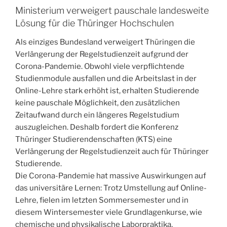
einem
Ministerium verweigert pauschale landesweite
Hörsaal
Lösung für die Thüringer Hochschulen
–
Als einziges Bundesland verweigert Thüringen die
Präsenzprüfungen
Verlängerung der Regelstudienzeit aufgrund der
trotz
Corona-Pandemie. Obwohl viele verpflichtende
Corona“
Studienmodule ausfallen und die Arbeitslast in der
Online-Lehre stark erhöht ist, erhalten Studierende
keine pauschale Möglichkeit, den zusätzlichen
Zeitaufwand durch ein längeres Regelstudium
auszugleichen. Deshalb fordert die Konferenz
Thüringer Studierendenschaften (KTS) eine
Verlängerung der Regelstudienzeit auch für Thüringer
Studierende.
Die Corona-Pandemie hat massive Auswirkungen auf
das universitäre Lernen: Trotz Umstellung auf Online-
Lehre, fielen im letzten Sommersemester und in
diesem Wintersemester viele Grundlagenkurse, wie
chemische und physikalische Laborpraktika,