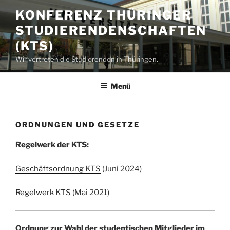
Zum
KONFERENZ THÜRINGER
Inhalt
STUDIERENDENSCHAFTEN
springen
(KTS)
Wir vertreten die Studierenden in Thüringen.
Menü
ORDNUNGEN UND GESETZE
Regelwerk der KTS:
Geschäftsordnung KTS
(Juni 2024)
Regelwerk KTS
(Mai 2021)
Ordnung zur Wahl der studentischen Mitglieder im