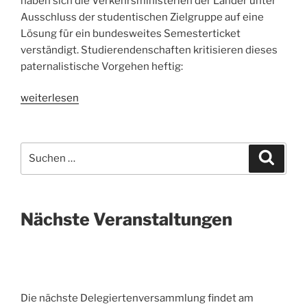
haben sich die Verkehrsministerien der Länder unter
Ausschluss der studentischen Zielgruppe auf eine
Lösung für ein bundesweites Semesterticket
verständigt. Studierendenschaften kritisieren dieses
paternalistische Vorgehen heftig:
„„Keine
weiterlesen
Verhandlungen
sind
auch
Suche
Suche
keine
nach:
Lösung““
Nächste Veranstaltungen
Die nächste Delegiertenversammlung findet am