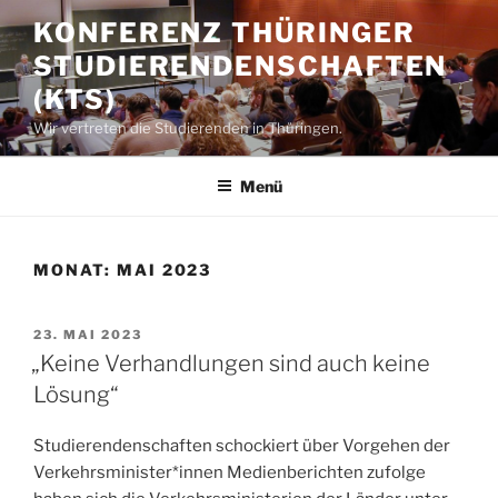
Zum
KONFERENZ THÜRINGER
Inhalt
STUDIERENDENSCHAFTEN
springen
(KTS)
Wir vertreten die Studierenden in Thüringen.
Menü
MONAT:
MAI 2023
VERÖFFENTLICHT
23. MAI 2023
AM
„Keine Verhandlungen sind auch keine
Lösung“
Studierendenschaften schockiert über Vorgehen der
Verkehrsminister*innen Medienberichten zufolge