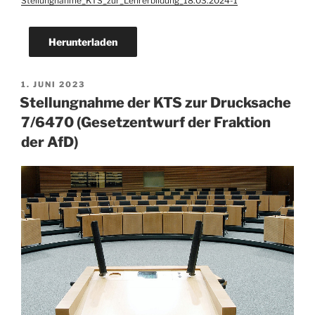
Stellungnahme_KTS_zur_Lehrerbildung_18.03.2024-1
Herunterladen
VERÖFFENTLICHT
1. JUNI 2023
AM
Stellungnahme der KTS zur Drucksache
7/6470 (Gesetzentwurf der Fraktion
der AfD)