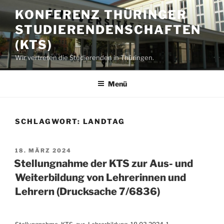
Zum
KONFERENZ THÜRINGER
Inhalt
STUDIERENDENSCHAFTEN
springen
(KTS)
Wir vertreten die Studierenden in Thüringen.
Menü
SCHLAGWORT:
LANDTAG
VERÖFFENTLICHT
18. MÄRZ 2024
AM
Stellungnahme der KTS zur Aus- und
Weiterbildung von Lehrerinnen und
Lehrern (Drucksache 7/6836)