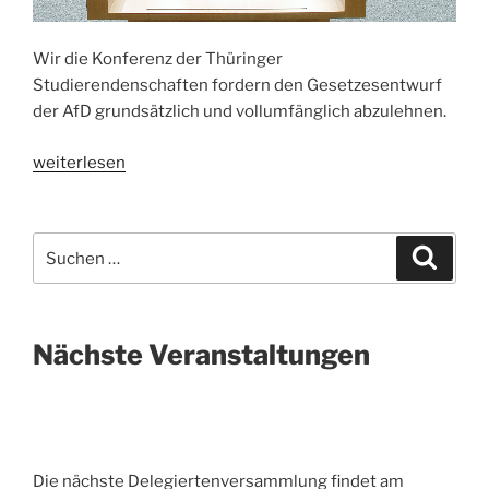
Wir die Konferenz der Thüringer
Studierendenschaften fordern den Gesetzesentwurf
der AfD grundsätzlich und vollumfänglich abzulehnen.
„
Stellungnahme
weiterlesen
der
KTS
zur
Suche
Suche
Drucksache
nach:
7/6470
(Gesetzentwurf
der
Nächste Veranstaltungen
Fraktion
der
AfD)
“
Die nächste Delegiertenversammlung findet am