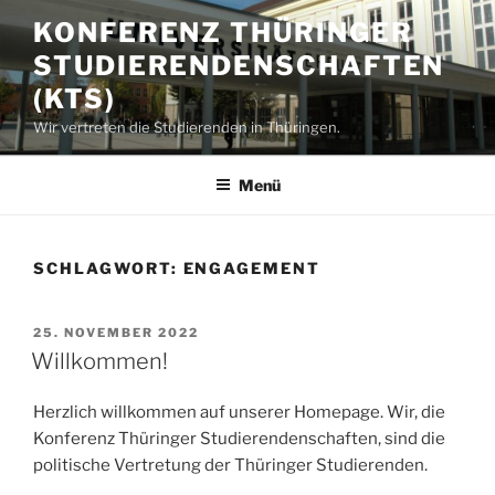
Zum
KONFERENZ THÜRINGER
Inhalt
STUDIERENDENSCHAFTEN
springen
(KTS)
Wir vertreten die Studierenden in Thüringen.
Menü
SCHLAGWORT:
ENGAGEMENT
VERÖFFENTLICHT
25. NOVEMBER 2022
AM
Willkommen!
Herzlich willkommen auf unserer Homepage. Wir, die
Konferenz Thüringer Studierendenschaften, sind die
politische Vertretung der Thüringer Studierenden.