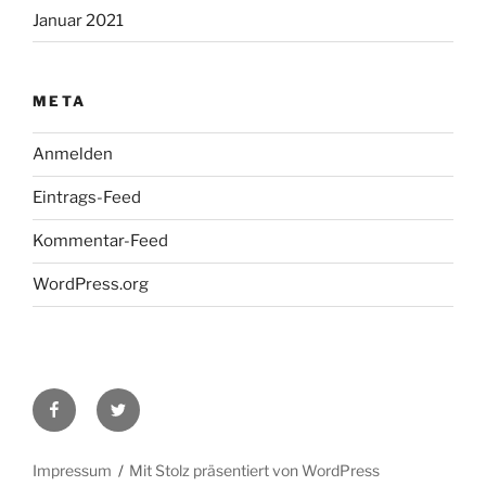
Januar 2021
META
Anmelden
Eintrags-Feed
Kommentar-Feed
WordPress.org
Die
Die
KTS
KTS
auf
auf
Impressum
Mit Stolz präsentiert von WordPress
facebook
twitter