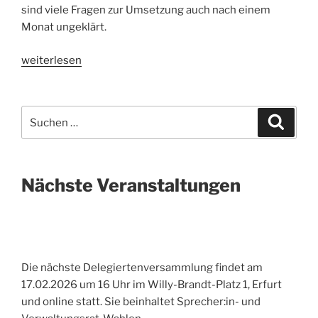
sind viele Fragen zur Umsetzung auch nach einem
Monat ungeklärt.
„Wir
weiterlesen
brauchen
das
Geld
Suche
Suche
jetzt
nach:
und
monatlich!“
Nächste Veranstaltungen
Die nächste Delegiertenversammlung findet am
17.02.2026 um 16 Uhr im Willy-Brandt-Platz 1, Erfurt
und online statt. Sie beinhaltet Sprecher:in- und