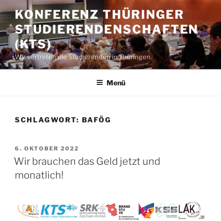
Zum
KONFERENZ THÜRINGER
Inhalt
STUDIERENDENSCHAFTEN
springen
(KTS)
Wir vertreten die Studierenden in Thüringen.
Menü
SCHLAGWORT:
BAFÖG
VERÖFFENTLICHT
6. OKTOBER 2022
AM
Wir brauchen das Geld jetzt und
monatlich!