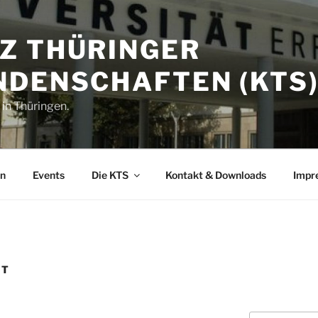
Z THÜRINGER
NDENSCHAFTEN (KTS
 in Thüringen.
en
Events
Die KTS
Kontakt & Downloads
Impr
ET