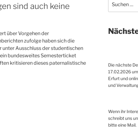
Suche
en sind auch keine
nach:
Nächste
ert über Vorgehen der
berichten zufolge haben sich die
r unter Ausschluss der studentischen
r ein bundesweites Semesterticket
en kritisieren dieses paternalistische
Die nächste D
17.02.2026 um 
Erfurt und onlin
und Verwaltun
Wenn ihr Intere
schreibt uns u
bitte eine Mail.