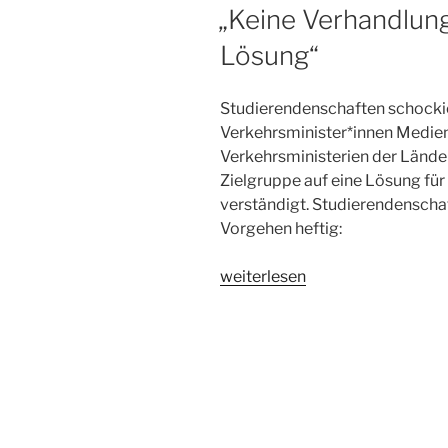
AM
„Keine Verhandlung
Lösung“
Studierendenschaften schocki
Verkehrsminister*innen Medien
Verkehrsministerien der Lände
Zielgruppe auf eine Lösung fü
verständigt. Studierendenschaft
Vorgehen heftig:
„„Keine
weiterlesen
Verhandlungen
sind
auch
keine
Lösung““